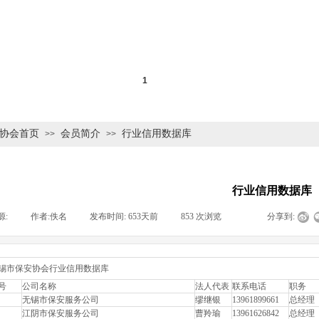
协会首页
会员简介
行业信用数据库
>>
>>
行业信用数据库
源:
|
作者:
佚名
|
发布时间:
653天前
|
853
次浏览
|
|
分享到:
锡市保安协会行业信用数据库
号
公司名称
法人代表
联系电话
职务
无锡市保安服务公司
缪继银
13961899661
总经理
江阴市保安服务公司
曹羚瑜
13961626842
总经理